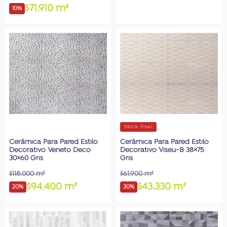
$71.910 m²
10%
Stock Final
Cerámica Para Pared Estilo
Cerámica Para Pared Estilo
Decorativo Veneto Deco
Decorativo Viseu-B 38×75
30×60 Gris
Gris
$118.000 m²
$61.900 m²
$94.400 m²
$43.330 m²
20%
30%