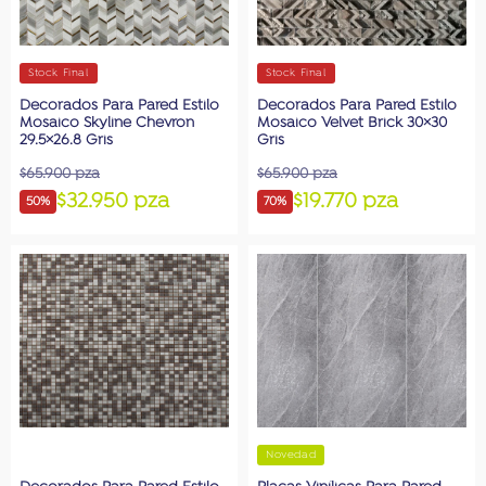
Stock Final
Stock Final
Decorados Para Pared Estilo
Decorados Para Pared Estilo
Mosaico Skyline Chevron
Mosaico Velvet Brick 30×30
29.5×26.8 Gris
Gris
$65.900 pza
$65.900 pza
$32.950 pza
$19.770 pza
50%
70%
Novedad