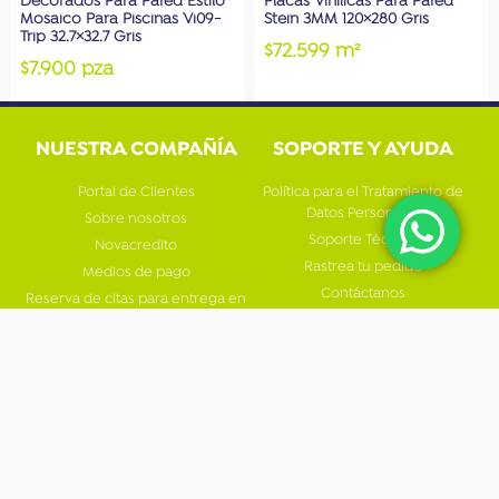
Decorados Para Pared Estilo
Placas Vinílicas Para Pared
Mosaico Para Piscinas Vi09-
Stein 3MM 120×280 Gris
Trip 32.7×32.7 Gris
$72.599 m²
$7.900 pza
NUESTRA COMPAÑÍA
SOPORTE Y AYUDA
Portal de Clientes
Política para el Tratamiento de
Datos Personales
Sobre nosotros
Soporte Técnico
Novacredito
Rastrea tu pedido
Medios de pago
Contáctanos
Reserva de citas para entrega en
bodega
Pago en línea
INSTITUCIONALES
Autogestión de Contraseña