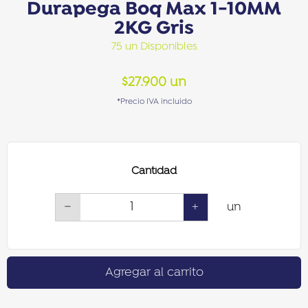
Durapega Boq Max 1-10MM
2KG Gris
75 un Disponibles
$
27.900
un
*Precio IVA incluido
Cantidad
−
+
un
Agregar al carrito