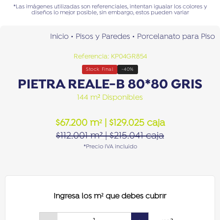
*Las imágenes utilizadas son referenciales, intentan igualar los colores y
diseños lo mejor posible, sin embargo, estos pueden variar
Inicio
•
Pisos y Paredes
•
Porcelanato para Piso
Referencia: KP04GR854
Stock Final
-40%
PIETRA REALE-B 80*80 GRIS
144 m² Disponibles
$
67.200
m²
|
$
129.025
caja
$
112.001
m²
|
$
215.041
caja
*Precio IVA incluido
Ingresa los m² que debes cubrir