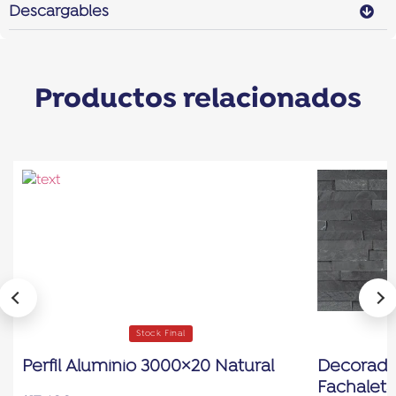
Descargables
Productos relacionados
Stock Final
Perfil Aluminio 3000×20 Natural
Decorados
Fachaleta