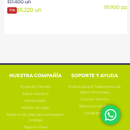
$17.400 un
$11.900 pza
$5.220 un
70%
NUESTRA COMPAÑÍA
SOPORTE Y AYUDA
Portal de Clientes
Política para el Tratamiento de
Datos Personales
Sobre nosotros
Soporte Técnico
Novacredito
Rastrea tu pedido
Medios de pago
Contáctanos
Reserva de citas para entrega en
bodega
Pago en línea