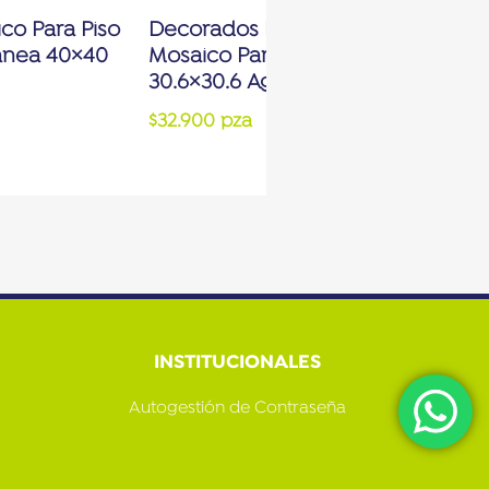
co Para Piso
Decorados Para Pared Estilo
ranea 40×40
Mosaico Para Piscinas Malibu
30.6×30.6 Aguamarina
$32.900 pza
INSTITUCIONALES
Autogestión de Contraseña