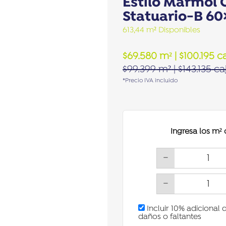
Estilo Mármol 
Statuario-B 60
613,44 m² Disponibles
$
69.580
m²
|
$
100.195
ca
$
99.399
m²
|
$
143.135
ca
*Precio IVA incluido
Ingresa los m²
−
−
Incluir 10% adicional 
daños o faltantes