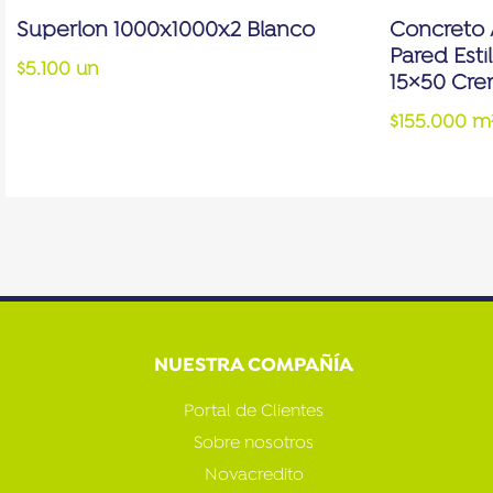
Superlon 1000x1000x2 Blanco
Concreto 
Pared Est
$5.100 un
15×50 Cr
$155.000 m
NUESTRA COMPAÑÍA
Portal de Clientes
Sobre nosotros
Novacredito