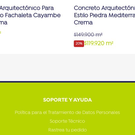
Arquitectónico Para
Concreto Arquitectóni
ilo Fachaleta Cayambe
Estilo Piedra Mediter
ema
Crema
²
$149.900 m²
$119.920 m²
20%
SOPORTE Y AYUDA
Política para el Tratamiento de Datos Personales
Soporte Técnico
Rastrea tu pedido