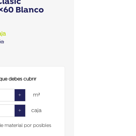
Clasic
×60 Blanco
ja
ja
 que debes cubrir
+
m²
+
caja
de material por posibles