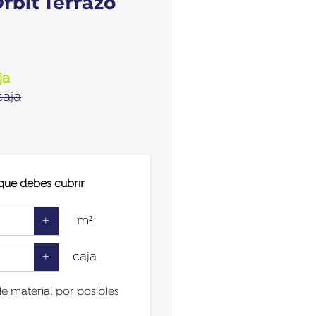
Orbit Terrazo
ja
aja
 que debes cubrir
+
m²
+
caja
de material por posibles