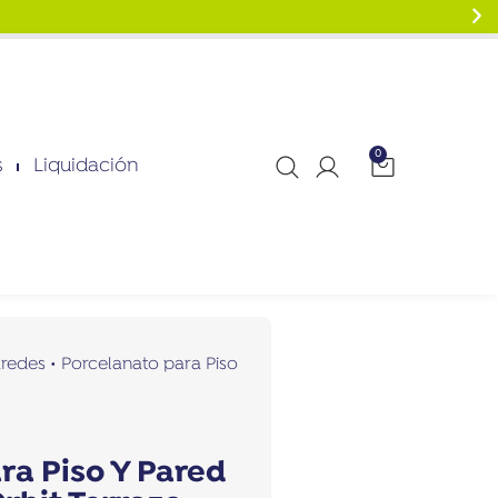
0
s
Liquidación
aredes
•
Porcelanato para Piso
ra Piso Y Pared