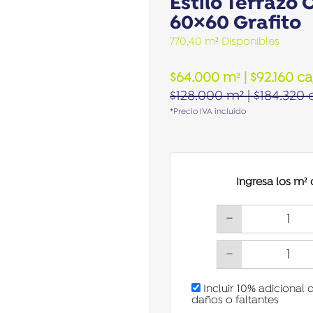
Estilo Terrazo 
60×60 Grafito
770,40 m² Disponibles
$
64.000
m²
|
$
92.160
ca
$
128.000
m²
|
$
184.320
c
*Precio IVA incluido
Ingresa los m²
−
−
Incluir 10% adicional 
daños o faltantes