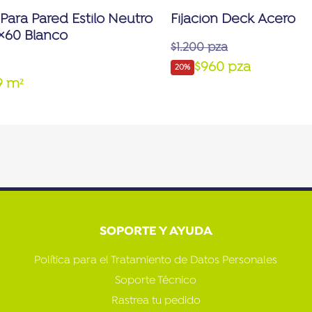
Para Pared Estilo Neutro
Fijacion Deck Acero
×60 Blanco
$1.200 pza
$960 pza
20%
9 m²
SOPORTE Y AYUDA
Política para el Tratamiento de Datos Personales
Soporte Técnico
Rastrea tu pedido