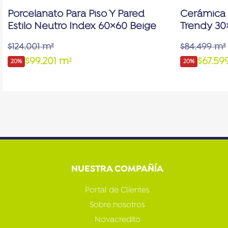
Porcelanato Para Piso Y Pared
Cerámica 
Estilo Neutro Index 60×60 Beige
Trendy 30
$124.001 m²
$84.499 m²
$99.201 m²
$67.59
20%
20%
NUESTRA COMPAÑÍA
Portal de Clientes
Sobre nosotros
Novacredito