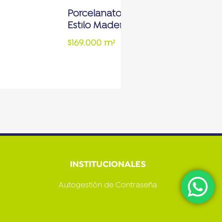
Porcelanato Para Piso Y Pared
Estilo Madera Vilema 23×120 Taup
$169.000 m²
INSTITUCIONALES
Autogestión de Contraseña