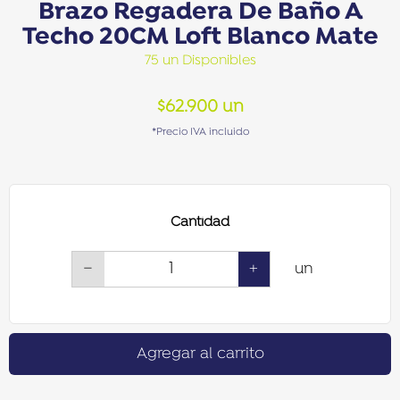
Brazo Regadera De Baño A
Techo 20CM Loft Blanco Mate
75 un Disponibles
$
62.900
un
*Precio IVA incluido
Cantidad
−
+
un
Agregar al carrito