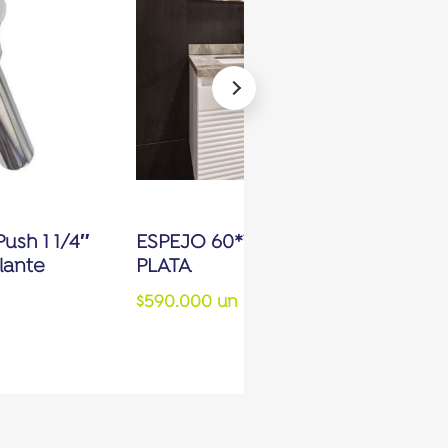
sh 1 1/4″
ESPEJO 60*120CM SAHARA LED
lante
PLATA
$590.000 un