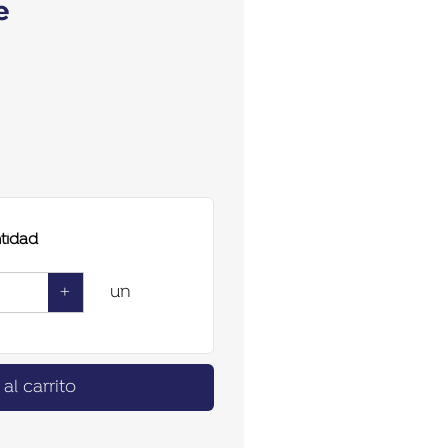
e
tidad
+
un
al carrito