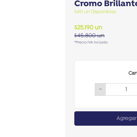
Cromo Brillant
540 un Disponibles
$
25.190
un
$
45.800
un
*Precio IVA incluido
Can
−
Agregar 