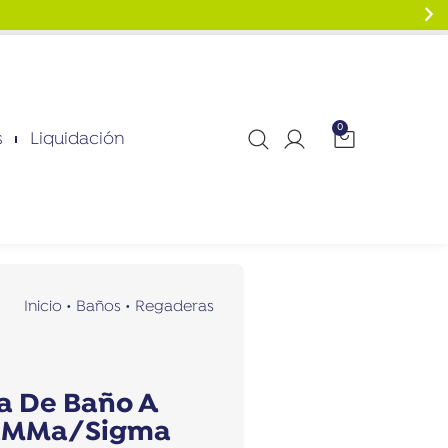
0
s
Liquidación
Inicio
•
Baños
•
Regaderas
a De Baño A
GaMMa/Sigma