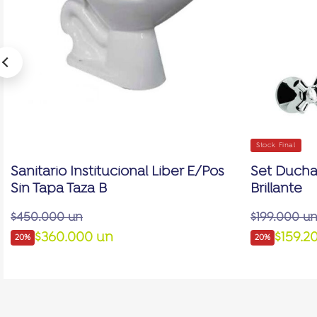
Stock Final
Sanitario Institucional Liber E/Pos
Set Ducha
Sin Tapa Taza B
Brillante
$450.000 un
$199.000 u
$360.000 un
$159.2
20%
20%