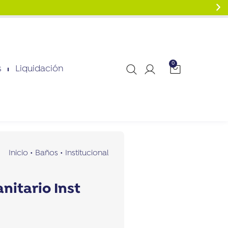
0
s
Liquidación
Inicio
•
Baños
•
Institucional
nitario Inst