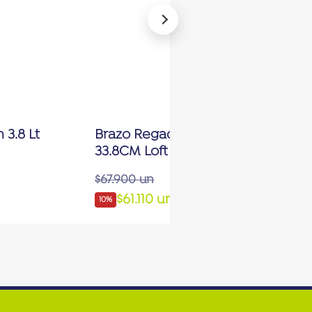
 3.8 Lt
Brazo Regadera De Baño A Pared
33.8CM Loft Blanco Mate
$67.900 un
$61.110 un
10%