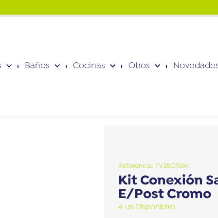
a caer en fraudes.
a caer en fraudes.
a caer en fraudes.
Haz clic.
Haz clic.
Haz clic.
s
Baños
Cocinas
Otros
Novedade
Referencia: FV38CR041
Kit Conexión Sa
E/Post Cromo
4 un Disponibles