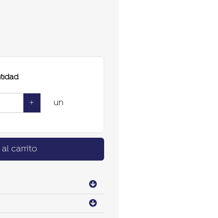
tidad
+
un
al carrito