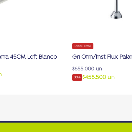
Stock Final
arra 45CM Loft Blanco
Gri Orin/Inst Flux Palan
$655.000 un
n
$458.500 un
30%