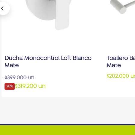
Ducha Monocontrol Loft Blanco
Toallero B
Mate
Mate
$202.000 u
$399.000 un
$319.200 un
20%