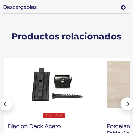
Descargables
Productos relacionados
Stock Final
Fijacion Deck Acero
Porcelana