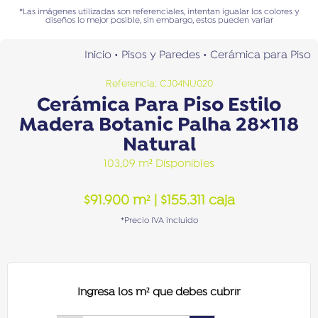
*Las imágenes utilizadas son referenciales, intentan igualar los colores y
diseños lo mejor posible, sin embargo, estos pueden variar
Inicio
•
Pisos y Paredes
•
Cerámica para Piso
Referencia: CJ04NU020
Cerámica Para Piso Estilo
Madera Botanic Palha 28×118
Natural
103,09 m² Disponibles
$
91.900
m²
|
$
155.311
caja
*Precio IVA incluido
Ingresa los m² que debes cubrir