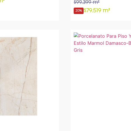
m²
$99.399 m²
$79.519 m²
20%