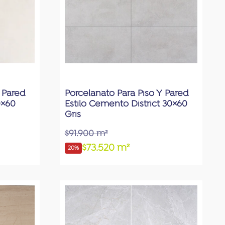
 Pared
Porcelanato Para Piso Y Pared
0×60
Estilo Cemento District 30×60
Gris
$91.900 m²
$73.520 m²
20%