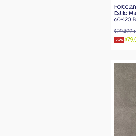
Porcelan
Estilo 
60×120 B
$99.399 
$79.
20%