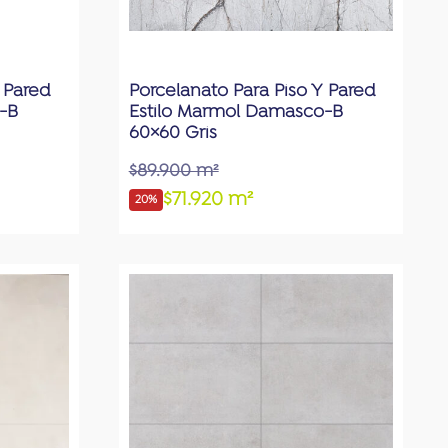
 Pared
Porcelanato Para Piso Y Pared
-B
Estilo Marmol Damasco-B
60×60 Gris
$89.900 m²
$71.920 m²
20%