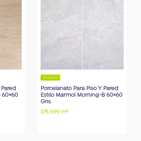
Novedad
 Pared
Porcelanato Para Piso Y Pared
B 60×60
Estilo Marmol Morning-B 60×60
Gris
$75.599 m²