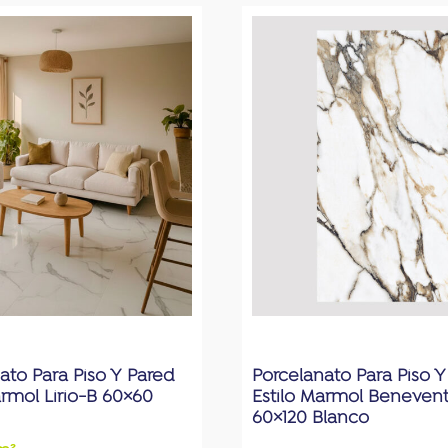
ato Para Piso Y Pared
Porcelanato Para Piso Y
armol Lirio-B 60×60
Estilo Marmol Beneven
60×120 Blanco