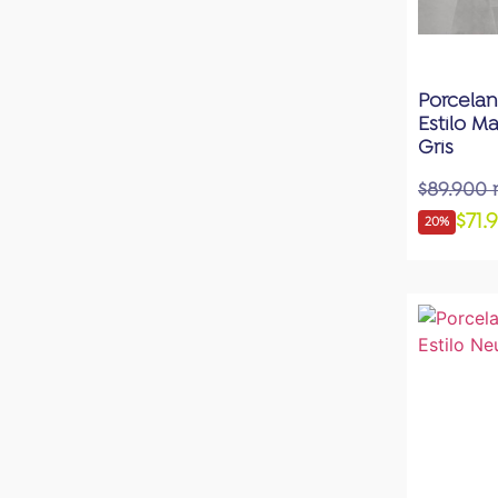
Porcelan
Estilo M
Gris
$89.900 
$71.
20%