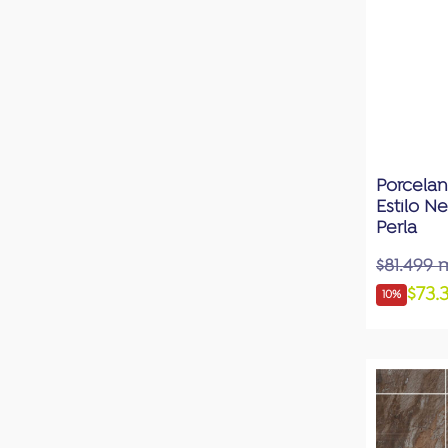
Porcelan
Estilo N
Perla
$81.499 
$73.
10%