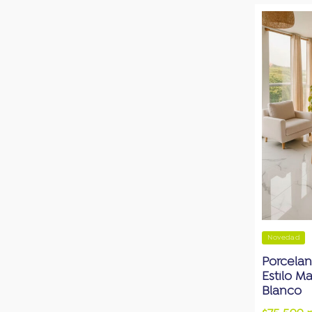
Novedad
Porcelan
Estilo M
Blanco