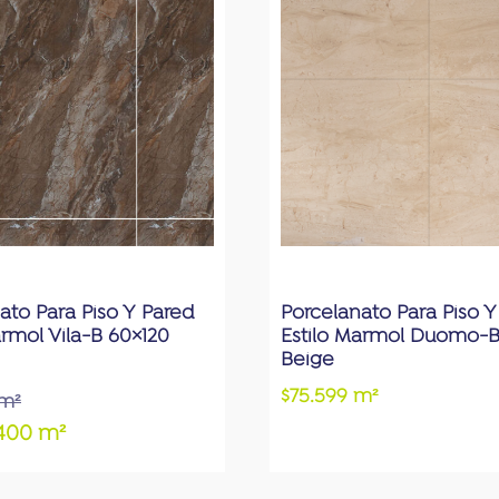
ato Para Piso Y Pared
Porcelanato Para Piso Y
ármol Vila-B 60×120
Estilo Marmol Duomo-
Beige
$75.599 m²
 m²
.400 m²