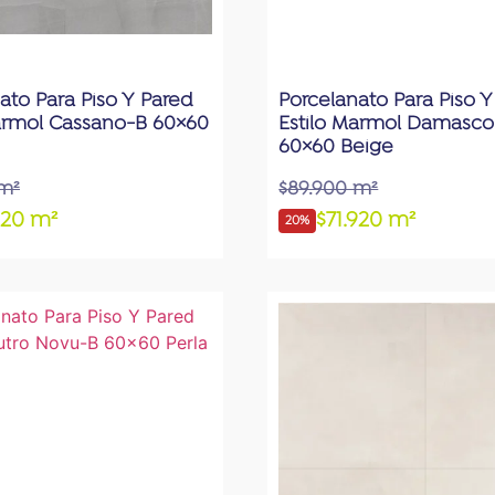
ato Para Piso Y Pared
Porcelanato Para Piso Y
armol Cassano-B 60×60
Estilo Marmol Damasco
60×60 Beige
m²
$89.900 m²
920 m²
$71.920 m²
20%