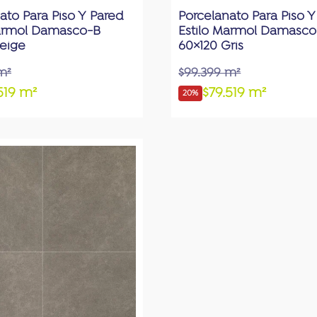
ato Para Piso Y Pared
Porcelanato Para Piso Y
Marmol Damasco-B
Estilo Marmol Damasco
eige
60×120 Gris
m²
$99.399 m²
519 m²
$79.519 m²
20%