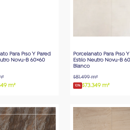
ato Para Piso Y Pared
Porcelanato Para Piso Y
eutro Novu-B 60×60
Estilo Neutro Novu-B 6
Blanco
m²
$81.499 m²
349 m²
$73.349 m²
10%