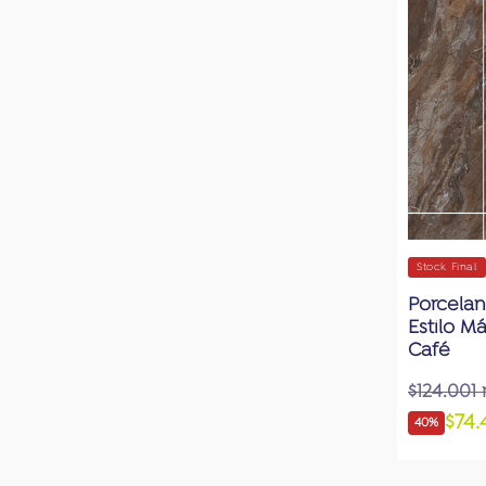
Stock Final
Porcelan
Estilo M
Café
$124.001
$74
40%