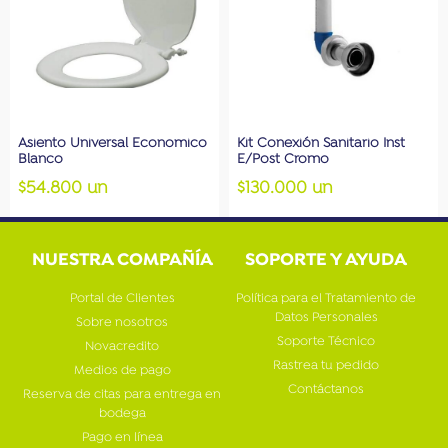
Asiento Universal Economico
Kit Conexión Sanitario Inst
Blanco
E/Post Cromo
$54.800 un
$130.000 un
NUESTRA COMPAÑÍA
SOPORTE Y AYUDA
Portal de Clientes
Política para el Tratamiento de
Datos Personales
Sobre nosotros
Soporte Técnico
Novacredito
Rastrea tu pedido
Medios de pago
Contáctanos
Reserva de citas para entrega en
bodega
Pago en línea